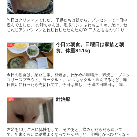
昨日はクリスマスでした。 子供たちは朝から、プレゼントで一日中
遊んでました。 お姉ちゃんは、毛糸ミシンふわもこHug、弟は、ね
じねじアンパンマンとねじねじだだんだんDX 二人ともものづくり系
ですね。 毛糸ミシンは結構面白くて、そして、結構高...
今日の朝食。日曜日は家族と朝
日記
食。体重81.1kg
今日の朝食は、納豆ご飯、卵焼き、わかめの味噌汁、御浸し、ブロッ
コリースプラウト、ヨーグルト。 いつもヤクルト飲んでるけど、昨
日買いに行ったら売切れてて、今日は無し。 今週の日曜日は、家族
と朝ごはん。卵焼きは子供たちと分けて食べました。 窓際...
針治療
日記
左足を10月ごろに捻挫をして、そのあと、痛みがだらだら続いて
て、年末ぐらいに結構よくなってたんだけど、年明けからひどくなっ