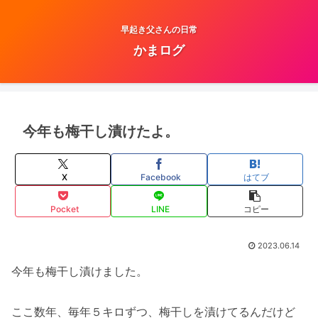
早起き父さんの日常
かまログ
今年も梅干し漬けたよ。
X
Facebook
はてブ
Pocket
LINE
コピー
2023.06.14
今年も梅干し漬けました。
ここ数年、毎年５キロずつ、梅干しを漬けてるんだけど