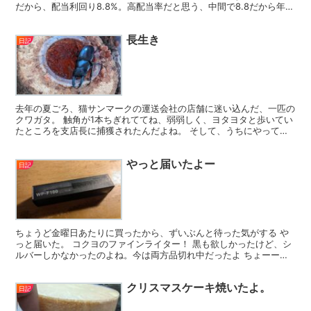
だから、配当利回り8.8%。高配当率だと思う、中間で8.8だから年間
15％ぐらいにはなるんじゃないかい？...
長生き
日記
去年の夏ごろ、猫サンマークの運送会社の店舗に迷い込んだ、一匹の
クワガタ。 触角が1本ちぎれててね、弱弱しく、ヨタヨタと歩いてい
たところを支店長に捕獲されたんだよね。 そして、うちにやってき
たんだけど。 うちに来てからは、ケースにウッドチップ...
やっと届いたよー
日記
ちょうど金曜日あたりに買ったから、ずいぶんと待った気がする や
っと届いた。 コクヨのファインライター！ 黒も欲しかったけど、シ
ルバーしかなかったのよね。今は両方品切れ中だったよ ちょーーー
ーーーかっこいい めっちゃかっこいい で、 書き味は...
クリスマスケーキ焼いたよ。
日記