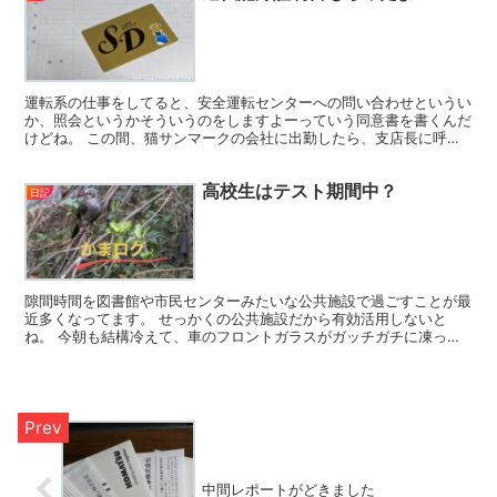
運転系の仕事をしてると、安全運転センターへの問い合わせというい
か、照会というかそういうのをしますよーっていう同意書を書くんだ
けどね。 この間、猫サンマークの会社に出勤したら、支店長に呼び
出されて、「ありゃ？何かしたかな？」と思ったら、運転記...
高校生はテスト期間中？
日記
隙間時間を図書館や市民センターみたいな公共施設で過ごすことが最
近多くなってます。 せっかくの公共施設だから有効活用しないと
ね。 今朝も結構冷えて、車のフロントガラスがガッチガチに凍って
たけど、暖機運転10分ぐらいやって、どうにかとけてくれて...
中間レポートがどきました