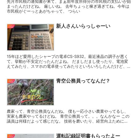
先月市民税の通知書が来て、まぁ前年度所得分の市民税の支払いが始
まったんだけどね。 厳しいね。 去年ちょっと稼ぎ過ぎてね。今年は
市民税がぐーっとあがちゃって、 つらい
新人さんいらっしゃーい
日記
15年ほど愛用したシャープの電卓CS-S932。最近液晶の調子が悪く
て、挙動が不安定だったんだよね。 だましだまし使ったり、電池変
えてみたり、スマホの電卓使ってみたりといろいろしたんだけど、や
っぱり不便なので、 買い換えました。 大きくて、...
青空公務員ってなんだ？
日記
農家って、青空公務員なんだね。 僕も一応小さい農業やってるし、
実家も農家やってるけどね。 青空公務員って。。。なんかなー この
議員は何様だよって感じだな。 技術を磨いたり、経営向上ために日
夜切磋琢磨してる人に対して 失礼だと思わないのかな。...
運転記録証明書もらったよー
日記