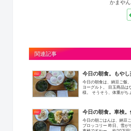
かまやん
関連記事
今日の朝食。もやし茹
日記
今日の朝食は、納豆ご飯
ヨーグルト。 目玉商品は
様。 そうそう、体重がちょ
今日の朝食。車検。体
日記
今日の朝ごはんは、納豆
ブロッコリー 昨日、雪が
車検ですねー。 約20万円