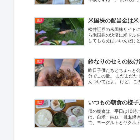
米国株の配当金は米
日記
松井証券の米国株サイトに
ら米国株の決済に米ドルを
してもらえばいいんだけど。
鈴なりのセミの抜け
日記
昨日子供たちとちょっと公
分でこの量。 まだまだた
んついてたよ。 けど、こ
いつもの朝食の様子
日記
僕の朝食は、平日は10時
は、白米・納豆・目玉焼き
で、ヨーグルトとヤクルト