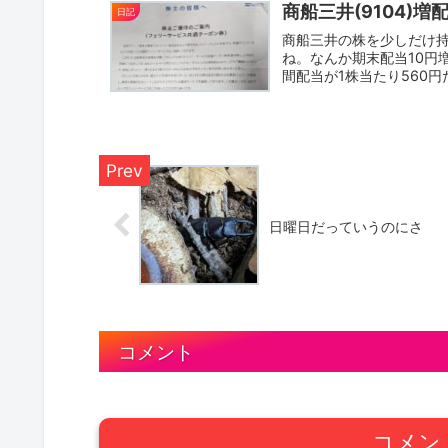
商船三井(9104)増
日記
商船三井の株を少しだけ持
ね。なんか期末配当10円
間配当が1株当たり560円
日曜日だっていうのにさ
コメント
コメン