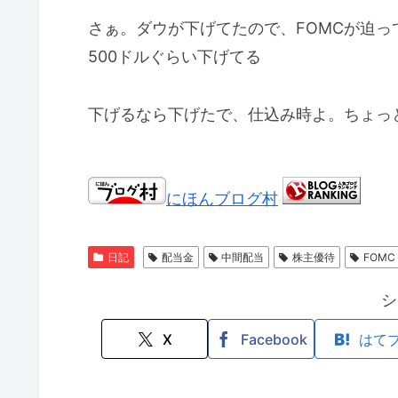
さぁ。ダウが下げてたので、FOMCが迫
500ドルぐらい下げてる
下げるなら下げたで、仕込み時よ。ちょっ
にほんブログ村
日記
配当金
中間配当
株主優待
FOMC
シ
X
Facebook
はて