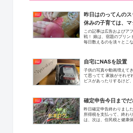
昨日はのってんのス
日記
休みの子育ては、マ
この記事は広告およびアフ
戦！ 娘は、宿題のプリン
毎日数えるのを淡々とこな
っ...
自宅にNASを設置
日記
子供の写真や動画増えて
て思ってて 家族がそれぞ
ビスがあったりするけど
に...
確定申告今日までだ
日記
昨日確定申告終わりました
所得税を支払って、終わり
は、次は、住民税と健康保