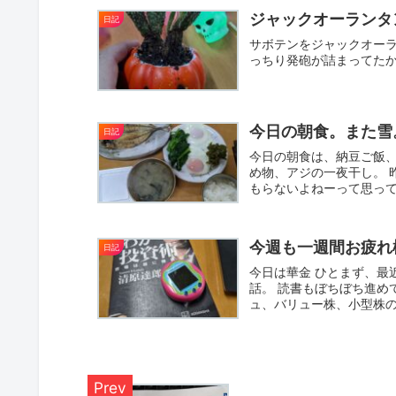
ジャックオーランタ
日記
サボテンをジャックオーラ
っちり発砲が詰まってたか
今日の朝食。また雪。
日記
今日の朝食は、納豆ご飯
め物、アジの一夜干し。 
もらないよねーって思って
減...
今週も一週間お疲れ
日記
今日は華金 ひとまず、最
話。 読書もぼちぼち進め
ュ、バリュー株、小型株の