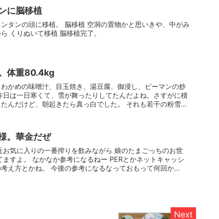
ンに脳移植
ンタンの頭に移植。 脳移植 空洞の置物かと思いきや、中がみ
ら くりぬいて移植 脳移植完了。
体重80.4kg
、わかめの味噌汁、目玉焼き、湯豆腐、御浸し、ピーマンの炒
昨日は一日寒くて、雪が舞ったりしてたんだよね。さすがに積
たんだけど、朝起きたら真っ白でした。 それも若干の粉雪加
様。華金だぜ
近お気に入りの一番搾りを飲みながら 娘のたまごっちのお世
てますよ。 なかなか参考になるねー PERとかネットキャッシ
考え方とかね。 今後の参考になるなっておもって何回か...