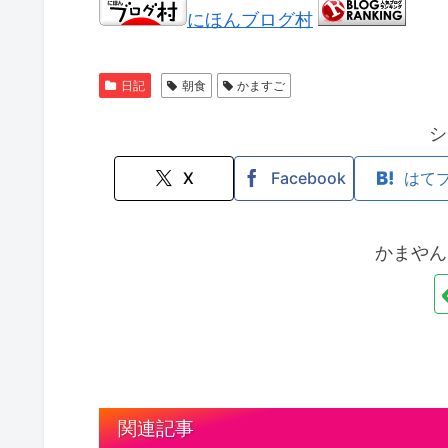
にほんブログ村
日記
朝食
かますご
シ
X
Facebook
はて
かまやん
関連記事