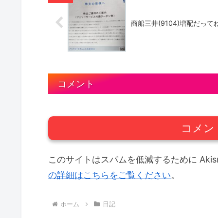
商船三井(9104)増配だって
コメント
コメン
このサイトはスパムを低減するために Akis
の詳細はこちらをご覧ください
。
ホーム
日記