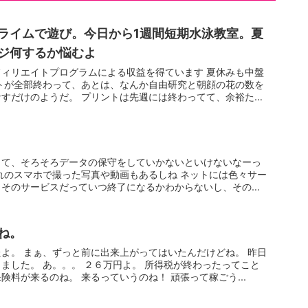
ライムで遊び。今日から1週間短期水泳教室。夏
ジ何するか悩むよ
ィリエイトプログラムによる収益を得ています 夏休みも中盤
トが全部終わって、あとは、なんか自由研究と朝顔の花の数を
すだけのようだ。 プリントは先週には終わってて、余裕た
きて、そろそろデータの保守をしていかないといけないなーっ
れのスマホで撮った写真や動画もあるしね ネットには色々サー
、そのサービスだっていつ終了になるかわからないし、その時
ね。
よ。 まぁ、ずっと前に出来上がってはいたんだけどね。 昨日
ました。 あ。。。 ２６万円よ。 所得税が終わったってこと
険料が来るのね。 来るっていうのね！ 頑張って稼ごう...