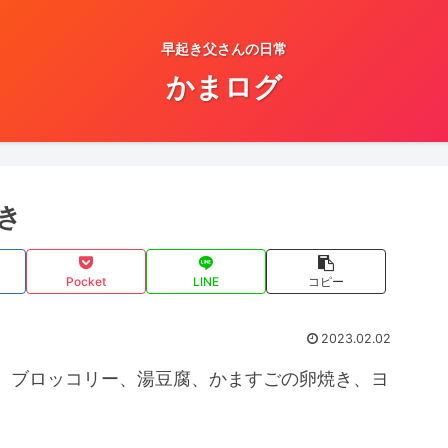
早起き父さんの日常
かまログ
き
Pocket
LINE
コピー
2023.02.02
、ブロッコリー、湯豆腐、かますごの卵焼き、ヨ