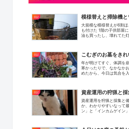
模様替えと掃除機と
日記
大規模な模様替えが6割ほ
も付けた 1階の子供部屋
油も買ったし、壊れてた灯
こむぎのお墓をきれ
日記
年が明けてすぐ、体調を崩
寒かったりで、なかなかお
めたから、今日は気合を入
わ...
資産運用の狩猟と採
日記
資産運用を狩猟と採集と
か、わかりやすいなって最
ン」と「インカムゲイン」
猟、イ...