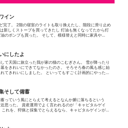
ワイン
ど完了。 2階の寝室のライトも取り換えたし、階段に滑り止め
には新しくストーブを買ってきたし 灯油も無くなってたから灯
油のポンプも買った。 そして、模様替えと同時に家具や...
いにしたよ
して天国に旅立った我が家の猫のこむぎさん。 雪が降ったり
墓をきれいにできてなかったのさ。 そろそろ春の風も感じ始
れてきれいにしました。 といってもすごく計画的にやった
集そして備蓄
備蓄っていう風にとらえて考えるとなんか腑に落ちるという
近思った。 資産運用でよく言われるのが「キャピタルゲイ
 これを、狩猟と採集でとらえるなら、キャピタルゲインが狩