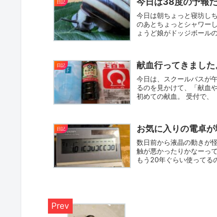
今日は38度の予報
日記
今日は朝ちょっと寝坊しち
のあとちょっとシャワー
ょうど娘がドッジボールの
っ...
献血行ってきました
日記
今日は、スクールバスが
るのを見かけて、「献血や
初めての献血。 受付で、
で...
お気に入りの電卓が
日記
数日前から液晶の動きが怪
触が悪かったりかなーって
もう20年ぐらい使ってるのか