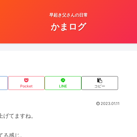
早起き父さんの日常
かまログ
Pocket
LINE
コピー
2023.01.11
上げてますね。
てる感じ。