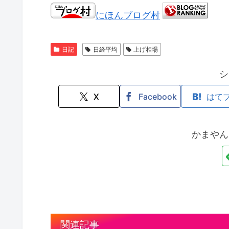
にほんブログ村
日記
日経平均
上げ相場
シ
X
Facebook
はて
かまやん
関連記事