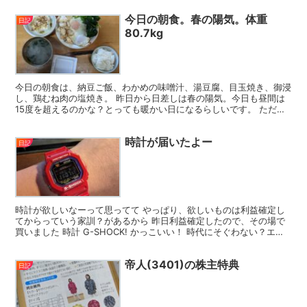
今日の朝食。春の陽気。体重
日記
80.7kg
今日の朝食は、納豆ご飯、わかめの味噌汁、湯豆腐、目玉焼き、御浸
し、鶏むね肉の塩焼き。 昨日から日差しは春の陽気。今日も昼間は
15度を超えるのかな？とっても暖かい日になるらしいです。 ただ、
まぁ朝は寒いね。 今日も水たまりには氷が張ってました...
時計が届いたよー
日記
時計が欲しいなーって思ってて やっぱり、欲しいものは利益確定し
てからっていう家訓？があるから 昨日利益確定したので、その場で
買いました 時計 G-SHOCK! かっこいい！ 時代にそぐわない？エナ
メル質な赤(笑) もうウルトラマンみたい や...
帝人(3401)の株主特典
日記