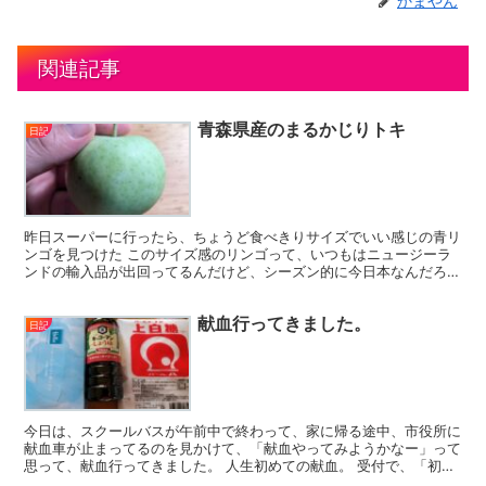
かまやん
関連記事
青森県産のまるかじりトキ
日記
昨日スーパーに行ったら、ちょうど食べきりサイズでいい感じの青リ
ンゴを見つけた このサイズ感のリンゴって、いつもはニュージーラ
ンドの輸入品が出回ってるんだけど、シーズン的に今日本なんだろう
ね。 季節逆だもんね。 子供が「リンゴ食べたーい」って...
献血行ってきました。
日記
今日は、スクールバスが午前中で終わって、家に帰る途中、市役所に
献血車が止まってるのを見かけて、「献血やってみようかなー」って
思って、献血行ってきました。 人生初めての献血。 受付で、「初め
てなんです」っていったら、もうバスに向かうところまで...