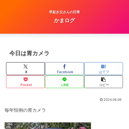
早起き父さんの日常
かまログ
今日は胃カメラ
X
Facebook
はてブ
Pocket
LINE
コピー
2024.06.06
毎年恒例の胃カメラ