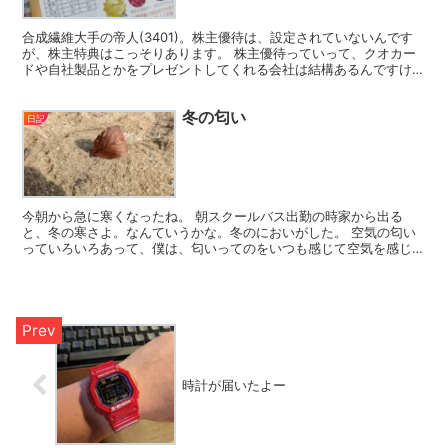
合成繊維大手の帝人(3401)。株主優待は、設定されていないんです
が、株主特典はこっそりあります。 株主優待っていって、クオカー
ドや自社製品とかをプレゼントしてくれる会社は結構あるんですけど
ね。 それは、IR情報や四季報やら株主優待のサイト...
冬の匂い
日記
今朝から急に寒くなったね。 朝スクールバス出勤の時家から出る
と、冬の寒さよ。なんていうかな。冬のにおいがした。 空気の匂い
っていろいろあって、僕は、匂いってのをいつも感じて空気を感じて
るんだけども 今朝は冬の匂いだった。冬の匂いって、なんて...
時計が届いたよー