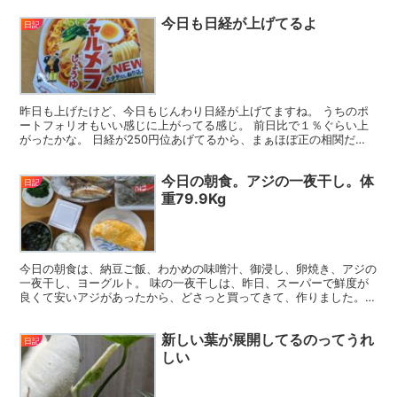
今日も日経が上げてるよ
日記
昨日も上げたけど、今日もじんわり日経が上げてますね。 うちのポ
ートフォリオもいい感じに上がってる感じ。 前日比で１％ぐらい上
がったかな。 日経が250円位あげてるから、まぁほぼ正の相関だ
ね。 今日、一つポジションを新しく持ったんだけど、指値...
今日の朝食。アジの一夜干し。体
日記
重79.9Kg
今日の朝食は、納豆ご飯、わかめの味噌汁、御浸し、卵焼き、アジの
一夜干し、ヨーグルト。 味の一夜干しは、昨日、スーパーで鮮度が
良くて安いアジがあったから、どさっと買ってきて、作りました。
この間、体重がどっとあがったのは、やっぱり、計測したタ...
新しい葉が展開してるのってうれ
日記
しい