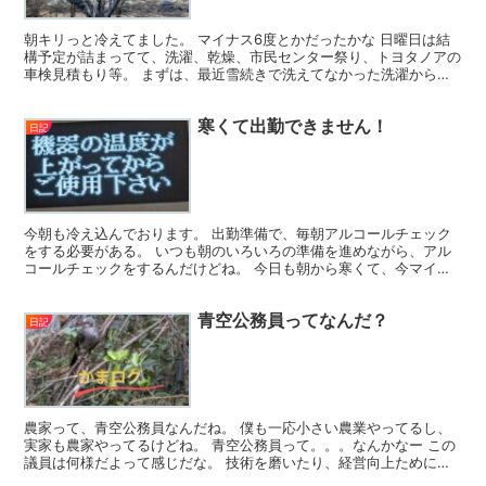
朝キリっと冷えてました。 マイナス6度とかだったかな 日曜日は結
構予定が詰まってて、洗濯、乾燥、市民センター祭り、トヨタノアの
車検見積もり等。 まずは、最近雪続きで洗えてなかった洗濯からス
タートね。 洗濯の量も結構あって、まぁ20キロぐらい...
寒くて出勤できません！
日記
今朝も冷え込んでおります。 出勤準備で、毎朝アルコールチェック
をする必要がある。 いつも朝のいろいろの準備を進めながら、アル
コールチェックをするんだけどね。 今日も朝から寒くて、今マイナ
ス4度でさ、着替えるのも部屋があったまってからーなんて...
青空公務員ってなんだ？
日記
農家って、青空公務員なんだね。 僕も一応小さい農業やってるし、
実家も農家やってるけどね。 青空公務員って。。。なんかなー この
議員は何様だよって感じだな。 技術を磨いたり、経営向上ために日
夜切磋琢磨してる人に対して 失礼だと思わないのかな。...