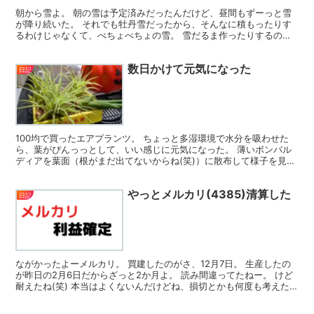
朝から雪よ。 朝の雪は予定済みだったんだけど、昼間もずーっと雪
が降り続いた。 それでも牡丹雪だったから、そんなに積もったりす
るわけじゃなくて、べちょべちょの雪。 雪だるま作ったりするのに
はばっちりな雪って感じだね。 子供たちは、外遊びに行き...
数日かけて元気になった
日記
100均で買ったエアプランツ。 ちょっと多湿環境で水分を吸わせた
ら、葉がぴんっっとして、いい感じに元気になった。 薄いボンバル
ディアを葉面（根がまだ出てないからね(笑)）に散布して様子を見よ
う。
やっとメルカリ(4385)清算した
日記
ながかったよーメルカリ。 買建したのがさ、12月7日。 生産したの
が昨日の2月6日だからざっと2か月よ。 読み間違ってたねー。 けど
耐えたね(笑) 本当はよくないんだけどね、損切とかも何度も考えた
けど、そこまで・・・？って感じだったからさ ...