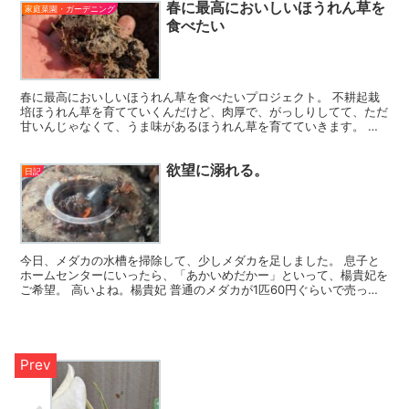
春に最高においしいほうれん草を
家庭菜園・ガーデニング
食べたい
春に最高においしいほうれん草を食べたいプロジェクト。 不耕起栽
培ほうれん草を育てていくんだけど、肉厚で、がっしりしてて、ただ
甘いんじゃなくて、うま味があるほうれん草を育てていきます。 甘
いほうれん草とか、肉厚のほうれん草なんて、結構簡単に作...
欲望に溺れる。
日記
今日、メダカの水槽を掃除して、少しメダカを足しました。 息子と
ホームセンターにいったら、「あかいめだかー」といって、楊貴妃を
ご希望。 高いよね。楊貴妃 普通のメダカが1匹60円ぐらいで売って
る中、楊貴妃は298円。 4匹ほど買いました。 1...