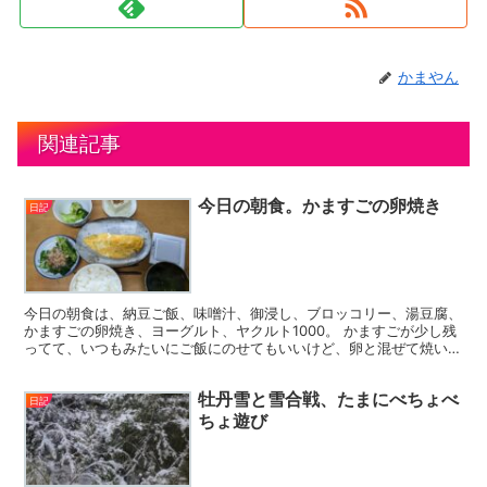
かまやん
関連記事
今日の朝食。かますごの卵焼き
日記
今日の朝食は、納豆ご飯、味噌汁、御浸し、ブロッコリー、湯豆腐、
かますごの卵焼き、ヨーグルト、ヤクルト1000。 かますごが少し残
ってて、いつもみたいにご飯にのせてもいいけど、卵と混ぜて焼いた
らおいしそうだなーっておもって、今日は目玉焼きじゃ...
牡丹雪と雪合戦、たまにべちょべ
日記
ちょ遊び