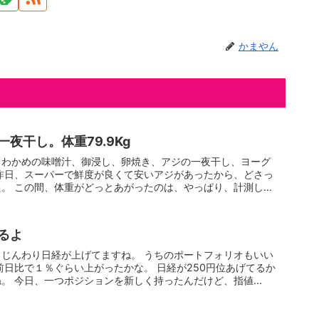
かまやん
夜干し。体重79.9Kg
、わかめの味噌汁、御浸し、卵焼き、アジの一夜干し、ヨーグ
昨日、スーパーで鮮度が良くて安いアジがあったから、どさっ
。 この間、体重がどっとあがったのは、やっぱり、計測した
るよ
じんわり日経が上げてますね。 うちのポートフォリオもいい
前日比で１％ぐらい上がったかな。 日経が250円位あげてるか
。 今日、一つポジションを新しく持ったんだけど、指値...