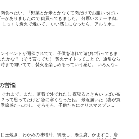
「肉食べたい」「野菜とか米とかなくて肉だけでお腹いっぱい
ーがありましたので 肉買ってきました。 分厚いステーキ肉。
、じっくり炭火で焼いて、 いい感じになったら、アルミホ...
ィンイベントが開催されてて、子供を連れて遊びに行ってきま
ったかな？（そう言ってた） 焚火ナイトってことで、通常なら
時まで開いてて、焚火を楽しめるっていう感じ。 いろんな
の苦悩
 それまで、まだ、薄着で外でれたし 夜寝るときもいっぱい布
？って思ってたけど 急に寒くなったね。 最近届いた（妻が買
季節感たっぷり。 そろそろ、子供たちにクリスマスプレ...
、目玉焼き、わかめの味噌汁、御浸し、湯豆腐、かますご、唐