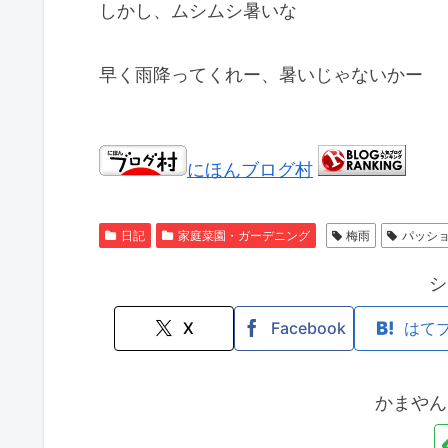
しかし、ムシムシ暑いな
早く雨降ってくれー、暑いじゃないかー
にほんブログ村
日記
家庭菜園・ガーデニング
梅雨
パッシ
シ
X
Facebook
はて
かまやん