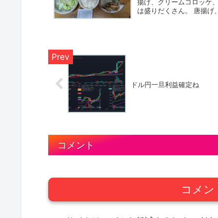
揚げ、クリームコロッケ、
は盛りだくさん。 唐揚げ
御...
ドル円一旦利益確定ね
コメント
コメン