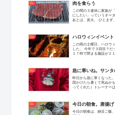
肉を食らう
日記
この間の３連休に家族が
にしたい」っていうオーダ
あとは、炭火。 ひとまず
ハロウィンイベント
日記
この雨の土曜日、ハロウ
した。 今年で３回目？だ
１７時で閉まる施設が２１
シ...
急に寒いね。サンタ
日記
昨日から急に寒くなった。
団かけたら暑くて死ぬかも
ってくれた）トレーナーは
今日の朝食。唐揚げ
日記
今日の朝食は、納豆ご飯