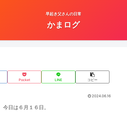
早起き父さんの日常
かまログ
Pocket
LINE
コピー
2024.06.16
、今日は６月１６日。