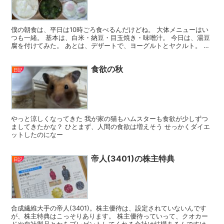
僕の朝食は、平日は10時ごろ食べるんだけどね。 大体メニューはい
つも一緒。 基本は、白米・納豆・目玉焼き・味噌汁。 今日は、湯豆
腐を付けてみた。 あとは、デザートで、ヨーグルトとヤクルト。 今
日の朝食メニューは、白米は、茶わん一杯50円位か...
食欲の秋
日記
やっと涼しくなってきた 我が家の猫もハムスターも食欲が少しずつ
ましてきたかな？ ひとまず、人間の食欲は増えそう せっかくダイエ
ットしたのになー
帝人(3401)の株主特典
日記
合成繊維大手の帝人(3401)。株主優待は、設定されていないんです
が、株主特典はこっそりあります。 株主優待っていって、クオカー