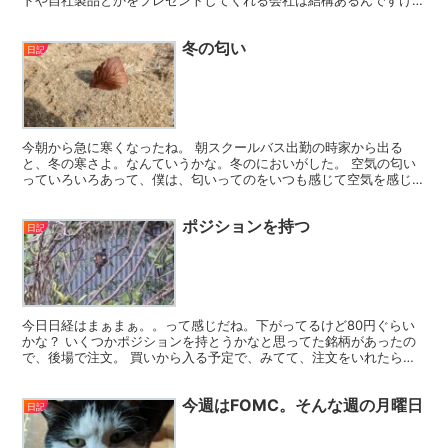
ドや自社製品とかをプレゼントしてくれる会社は結構あるんですけど
ね。 それは、IR情報や四季報やら株主優待のサイト...
冬の匂い
日記
今朝から急に寒くなったね。 朝スクールバス出勤の時家から出る
と、冬の寒さよ。なんていうかな。冬のにおいがした。 空気の匂い
っていろいろあって、僕は、匂いってのをいつも感じて空気を感じて
るんだけども 今朝は冬の匂いだった。冬の匂いって、なんて...
ポジションを持つ
日記
今日日経はまぁまぁ。。って感じだね。下がってるけど80円ぐらい
かな？ いくつかポジションを持とうかなと思ってた銘柄があったの
で、後場で注文。 買いから入る予定で、みてて、注文をいれたら、
ぐーっとあがちゃって約定せず。 まぁ。今日約定すればい...
今週はFOMC。そんな週の月曜日
日記