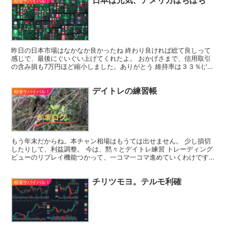
日本は元気、アメリカぼちぼち
相場サバイバル！
昨日の日本市場はなかなか良かったね 終わり良ければ総て良しって
感じで、最後にぐいぐい上げてくれたよ。 おかげさまで、信用取引
の含み損も7万円ほど縮小しました。ありがとう 維持率は３３％(;'∀')
最後の最後にダメ押しで1銘柄買っちゃったか...
デイトレの練習帳
相場サバイバル！
もう年末だからね。本チャン相場はもうては出せません。 少し損切
したりして、利益調整。 今は、黙々とデイトレ練習 トレーディング
ビューのリプレイ機能つかって、一コマ一コマ進めていくわけですよ
こんな感じにね。 完成されたチャートではなくて、一...
チリツモヨ。テルモ利確
相場サバイバル！