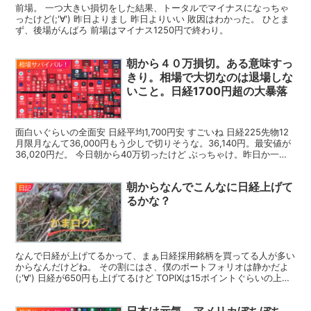
前場。 一つ大きい損切をした結果、トータルでマイナスになっちゃ
ったけど(;'∀') 昨日よりまし 昨日よりいい 敗因はわかった。 ひとま
ず、後場がんばろ 前場はマイナス1250円で終わり。
朝から４０万損切。ある意味すっ
相場サバイバル！
きり。相場で大切なのは退場しな
いこと。日経1700円超の大暴落
面白いぐらいの全面安 日経平均1,700円安 すごいね 日経225先物12
月限月なんて36,000円もう少しで切りそうな。36,140円。最安値が
36,020円だ。 今日朝から40万切ったけど ぶっちゃけ。昨日か一昨
日やるべきだったな。そし...
朝からなんでこんなに日経上げて
日記
るかな？
なんで日経が上げてるかって、まぁ日経採用銘柄を買ってる人が多い
からなんだけどね。 その割にはさ、僕のポートフォリオは静かだよ
(;'∀') 日経が650円も上げてるけど TOPIXは15ポイントぐらいの上げ
だし グロースもそんな伸びてないしね...