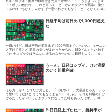
月末・年度末・配当の権利付き売買日が近い・・・ さまよってます
って感じの色だね。 これと言って、どこかのセクターが異常に伸び
てるわけでもなく、んかすげー悪いわけでもなく、どことなく方向感
はない。 日経225のチャート 全体的には上昇トレンド...
日経平均は前日比で1,000円超え
相場サバイバル！
た
一瞬だけど。日経平均が前日比で1,000円高までいったね。 キーエン
ス下げてるけど 前日のダウがよかったからね。650ドルぐらい上げ
てた ナスダックはそんなに振るわなかったのに日経もよくここまで
上げたと思う。 下げ過ぎた？と思って買戻しなの...
うーん。日経はシブイ。けど満足
相場サバイバル！
のいく川重利確
ほら真っ赤！ これだけ見ると、 「日経やべー、大暴落じゃん！」っ
て思いそうだけど そうでもなくまぁ１３０円安。 それも前場の引け
ごろだったか？いっときプラスになってた時もあったはず。 川崎重
工業(7012)が自衛隊の裏金問題で一瞬値がさがっ...
昨日日経上げたねー。維持率が
相場サバイバル！