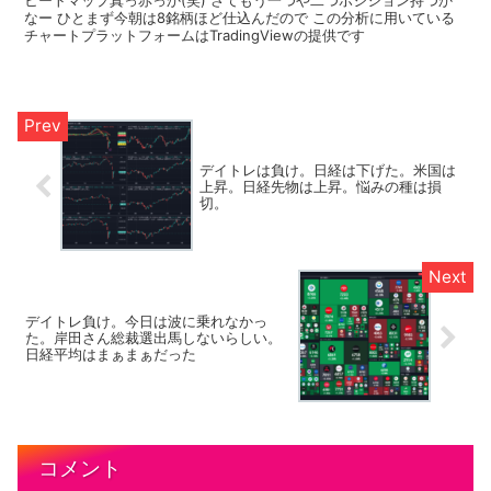
ヒートマップ真っ赤っか(笑) さてもう一つや二つポジション持つか
なー ひとまず今朝は8銘柄ほど仕込んだので この分析に用いている
チャートプラットフォームはTradingViewの提供です
デイトレは負け。日経は下げた。米国は
上昇。日経先物は上昇。悩みの種は損
切。
デイトレ負け。今日は波に乗れなかっ
た。岸田さん総裁選出馬しないらしい。
日経平均はまぁまぁだった
コメント