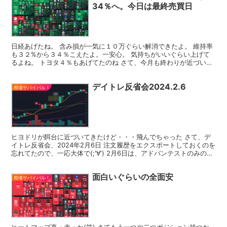
34％へ。今日は最終売買日
日経あげたね。 含み損が一気に１０万ぐらい解消できたよ。 維持率
も３２%から３４％こえたよ。一安心。 気持ちがいいぐらい上げて
るよね。 トヨタ４％もあげてたのね さて、今月も終わりが近づいて
て、今日は、月末の権利付き最終売買日だよ。 信用で...
デイトレ反省会2024.2.6
相場サバイバル！
ヒヨドリが餌台に近づいてきたけど・・・飛んでちゃった さて、デ
イトレ反省会、2024年2月6日 注文履歴をエクスポートしておくのを
忘れてたので、一応大体で(;'∀') 2月6日は、アドバンテストのみの取
引でした。 結果としては4300円のプ...
面白いぐらいの全面安
相場サバイバル！