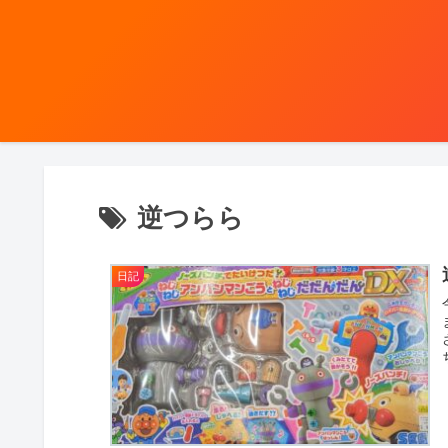
逆つらら
日記