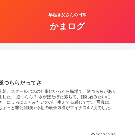
早起き父さんの日常
かまログ
逆つららだってさ
今朝、スクールバスの仕事にいったら職場で、逆つららがあり
ました。 逆つらら？ 水がぽたぽた落ちて、鍾乳石みたいに
さ、にょろにょろみたいのが、生えてる感じです。 写真は、
ちょっと非公開(笑) 今朝の最低気温がマイナス4.7度でした。
今日は、...
2022.12.20