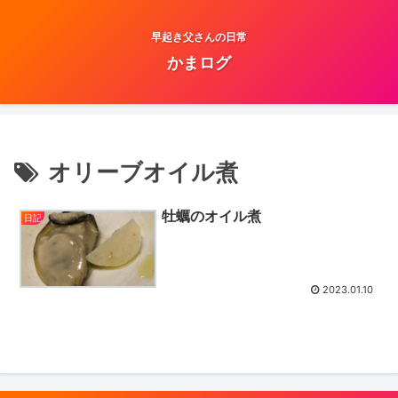
早起き父さんの日常
かまログ
オリーブオイル煮
牡蠣のオイル煮
日記
2023.01.10