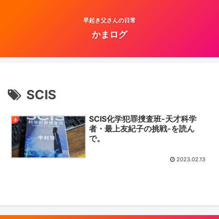
早起き父さんの日常
かまログ
SCIS
SCIS化学犯罪捜査班-天才科学
本
者・最上友紀子の挑戦-を読ん
で。
2023.02.13