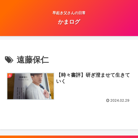
早起き父さんの日常
かまログ
遠藤保仁
【時々書評】研ぎ澄ませて生きて
本
いく
2024.02.29