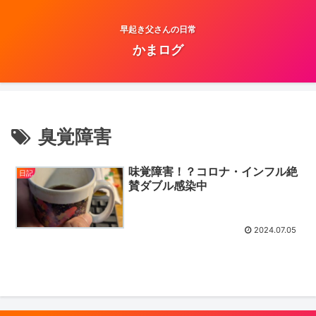
早起き父さんの日常
かまログ
臭覚障害
味覚障害！？コロナ・インフル絶
日記
賛ダブル感染中
2024.07.05